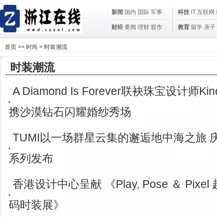
新闻
国内
国际
军事
科技
IT
互联网
财经
要闻
理财
股市
教育
留学
亲子
首页
>>
时尚
>
时装潮流
时装潮流
A Diamond Is Forever联袂珠宝设计师Kind
携沙漠钻石闪耀婚纱秀场
TUMI以一场群星云集的邂逅地中海之旅 庆
系列发布
香港设计中心呈献 《Play, Pose ＆ Pixe
码时装展》