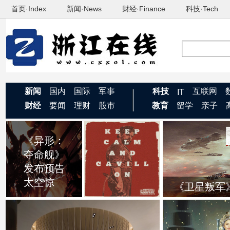
首页·Index
新闻·News
财经·Finance
科技·Tech
新闻
国内
国际
军事
科技
互联网
IT
财经
要闻
理财
股市
教育
留学
亲子
《异形：
《非绅士
夺命舰》
战争部》
发布预告
发布海报
太空惊
精英组
《卫星叛军