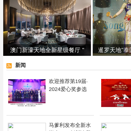
澳门新濠天地全新星级餐厅 "
暹罗天地"泰
新闻
欢迎推荐第19届‧
2024爱心奖参选
马爹利发布全新水