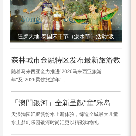
暹罗天地"泰国宋干节（泼水节）活动"吸
森林城市金融特区发布最新旅游数
随着马来西亚全力推进"2026马来西亚旅游
年"及"2026柔佛旅游年"，
「澳門銀河」全新呈献“童”乐岛
天浪淘园汇聚缤纷水上新体验，缔造全城最大儿童
水上梦幻乐园银河时尚汇更以精彩购物礼