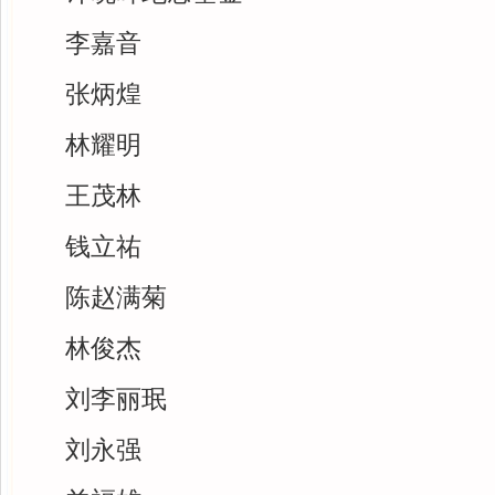
李嘉音
张炳煌
林耀明
王茂林
钱立祐
陈赵满菊
林俊杰
刘李丽珉
刘永强