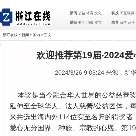
新闻
公益
体育
文化
科技
IT
互联网
财经
要闻
消费
楼市
教育
留学
亲子
浙江在线 >
新闻
>
国内
> 正文
欢迎推荐第19届‧2024
2024/3/26 9:03:24
来源：新
本奖是当今融合华人世界的公益慈善
延伸至全球华人、法人慈善/公益团体，每届
来共选出海内外114位实至名归的得奖者
爱心无分国界、种族、宗教的心愿。第1