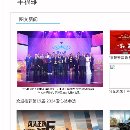
羊福雄
图文新闻：
“鼓舞安塞 歌
预见未来！Me
欢迎推荐第19届‧2024爱心奖参选