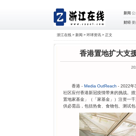
新闻
公
财经
要
浙江在线 >
新闻
>
环球资讯
> 正文
香港置地扩大支援
20
香港 -
Media OutReach
- 202
社区应付香港新冠疫情带来的挑战。措
置地家基金」（「家基金」）注资一千
供必需品，包括热食、食物包、测试包