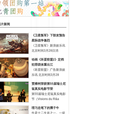
图片新闻
《卫星叛军》下部发预告
星际战争激烈
《卫星叛军》新浪娱乐讯
北京时间3月28日消
动画《坏蛋联盟2》定档
犯罪团体重出江
《坏蛋联盟》广告新浪娱
乐讯 北京时间3月28
贾樟柯荣获第55届瑞士尼
翁真实电影节荣
第55届瑞士尼翁真实电影
节（Visions du R&a
理习忠笔下的孺子牛
牛是十二生肖之一。一提