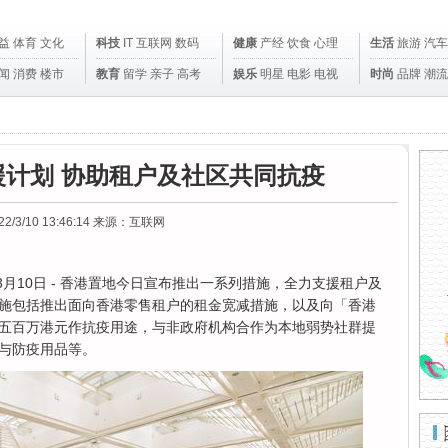
益
体育
文化
科技
IT
互联网
数码
健康
产经
饮食
心理
生活
旅游
汽车
闻
消费
楼市
教育
留学
亲子
高考
娱乐
明星
电影
电视
时尚
品牌
潮流
计划 协助租户及社区共同抗疫
22/3/10 13:46:14
来源：互联网
2年3月10日 - 香港置地今日宣布推出一系列措施，全力支援租户及
施包括推出面向香港零售租户的租金宽减措施，以及向「香港
五百万港元作抗疫用途，与非政府机构合作为本地弱势社群提
与防疫用品等。