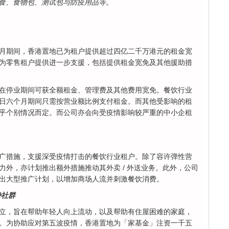
食、食物包、测试包与防疫用品等。
月期间，香港置地已为租户提供超过四亿二千万港元的租金宽
为零售租户提供进一步支援，包括提供租金宽免及其他援助措
在停业期间可获全额租金、管理费及其他费用宽免。餐饮行业
日六个月期间只需按营业额比例支付租金。而其他受影响的租
乎个别情况而定。而公司亦会向受疫情影响较严重的中小企租
广措施，支援深受疫情打击的餐饮行业租户。除了容许弹性营
力外，亦计划推出额外措施推动其外卖 / 外送业务。此外，公司
出大型推广计划，以增加商场人流并刺激餐饮消费。
势社群
立，旨在帮助年轻人向上流动，以及帮助有住屋困难的家庭，
。为协助应对第五波疫情，香港置地为「家基金」注资一千五