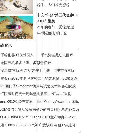
起牛，人们常会想起
非凡“年获”第三代哈弗H6
2.0T车型美
今年的春节，受“就地过
年”号召的影响，全
热点资讯
巧手绘世界 环保带回家——千岛湖茶苑幼儿园环
香港国际机场多「滋」多彩雪糕游
旅发局偕"国际会议大使"连手引进 香港首办国际
万物梁行2025垂直马拉松嘉年华太原站，云端赛道
025西门子Simcenter仿真与试验技术峰会在皖成
浙江国际时尚周十周年盛典启幕：以“共生”重构
oney20/20 公布首届「The Money Awards 」国际
LSCM参与运输及物流局举办的港口社区系统 (PCS)
astel Châteaux ＆ Grands Crus宣布举办2025年
隆"Changemakers计划"广受认可 与租户共建可