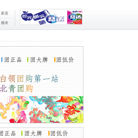
家居
腕表