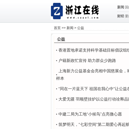
新闻
国
财经
要
首页
>>
新闻
>
公益
公益
香港置地承诺支持科学基础目标倡议组
户籍新政忙宣传 助力群众少跑路
上海新力公益基金会亮相中国慈展会，将捐
样本
“同在一片蓝天下 祖国在我心中”让公益
大爱无疆 羽顺壁挂炉以公益行动诠释品
中建二局为工地“小候鸟”点亮微心愿
筑梦明天，“七彩空间”第二期爱心再起