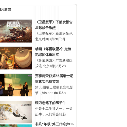
图片新闻
《卫星叛军》下部发预告
星际战争激烈
《卫星叛军》新浪娱乐讯
北京时间3月28日消
动画《坏蛋联盟2》定档
犯罪团体重出江
《坏蛋联盟》广告新浪娱
乐讯 北京时间3月28
贾樟柯荣获第55届瑞士尼
翁真实电影节荣
第55届瑞士尼翁真实电影
节（Visions du R&a
理习忠笔下的孺子牛
牛是十二生肖之一。一提
起牛，人们常会想起
非凡“年获”第三代哈弗H6