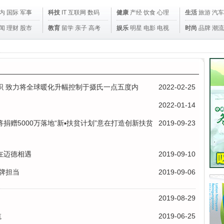
内
国际
军事
科技
IT
互联网
数码
健康
产经
饮食
心理
生活
旅游
汽车
闻
理财
股市
教育
留学
亲子
高考
娱乐
明星
电影
电视
时尚
品牌
潮流
织 致力将全球暖化升幅控制于摄氏一点五度内
2022-02-25
2022-01-14
赠5000万落地“新▪扶贫计划”意在打造创新扶贫
2019-09-23
在迈德相遇
2019-09-10
牌担当
2019-09-06
2019-08-29
航
2019-06-25