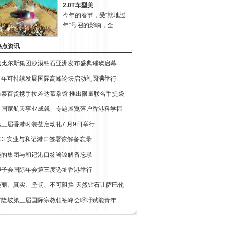
2.0T车型美
今年的春节，受“就地过
年”号召的影响，全
热点资讯
戴比尔斯集团沙漠钻石亚洲发布盛典璀璨启幕
青年可持续发展国际高峰论坛启动礼圆满举行
尚泰百货携手拉差达慕拳馆 推出限量联名手提袋
「国家航天事业成就」专题展览落户香港科学园
第三届香港时装荟启动礼7 月9日举行
TCL实业与和记港口签署谅解备忘录
美的集团与和记港口签署谅解备忘录
狮子会国际年会第三度选址香港举行
美丽、真实、坚韧、不可阻挡 天然钻石让萨巴伦
吉隆坡第三届国际宗教领袖峰会呼吁赋能青年