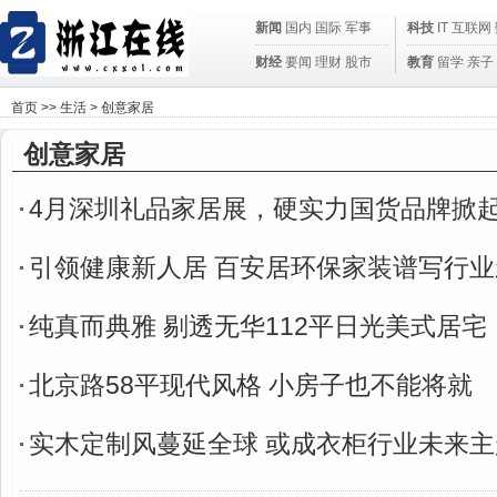
新闻
国内
国际
军事
科技
IT
互联网
财经
要闻
理财
股市
教育
留学
亲子
首页
>>
生活
>
创意家居
创意家居
4月深圳礼品家居展，硬实力国货品牌掀起 
引领健康新人居 百安居环保家装谱写行
纯真而典雅 剔透无华112平日光美式居宅
北京路58平现代风格 小房子也不能将就
实木定制风蔓延全球 或成衣柜行业未来主