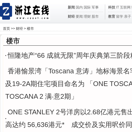
新闻
国内
国际
军事
科技
IT
互联网
财经
要闻
理财
股市
教育
留学
亲子
首页
>>
财经
>
楼市
楼市
恒隆地产“66 成就无限”周年庆典第三阶
香港愉景湾「Toscana 意涛」地标海景名宅1
及19-2A期住宅项目命名为 「ONE TOSC
TOSCANA 2 满‧意2期」
ONE STANLEY 2号洋房以2.68亿港元
高达约 56,636港元* 成交价及实用呎价