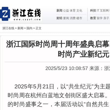
新闻
公益
体育
文化
科技
IT
互联网
财经
要闻
消费
楼市
教育
留学
亲子
浙江在线 >
新闻
>
国内
> 正文
浙江国际时尚周十周年盛典启幕
时尚产业新纪元
2025/5/23 10:08:57
来源：浙
2025年5月21日，以“共生纪元”为主
时尚周在杭州白蓝地文创街区盛大启幕
的时尚盛事之一，本届活动以“自然共