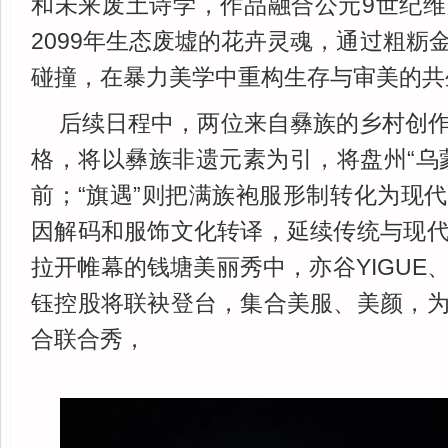
和未来废土诗学，作品融合公元9世纪
2099年生态废墟的花卉灵魂，通过粗粝
碰撞，在暴力美学中重构生存与审美的共
后续日程中，两位来自彝族的乡村创
格，将以彝族非遗元素为引，将盘州“乌
前；“旗遇”则把满族袍服形制转化为现
因解码和服饰文化转译，延续传统与现
拉开帷幕的钱塘美丽秀中，亦谷YIGUE
钰控股将联袂登台，集合美服、美颜，
合联合秀，